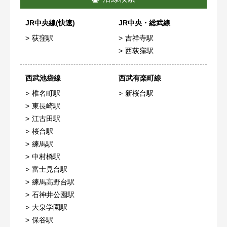
JR中央線(快速)
JR中央・総武線
荻窪駅
吉祥寺駅
西荻窪駅
西武池袋線
西武有楽町線
椎名町駅
新桜台駅
東長崎駅
江古田駅
桜台駅
練馬駅
中村橋駅
富士見台駅
練馬高野台駅
石神井公園駅
大泉学園駅
保谷駅