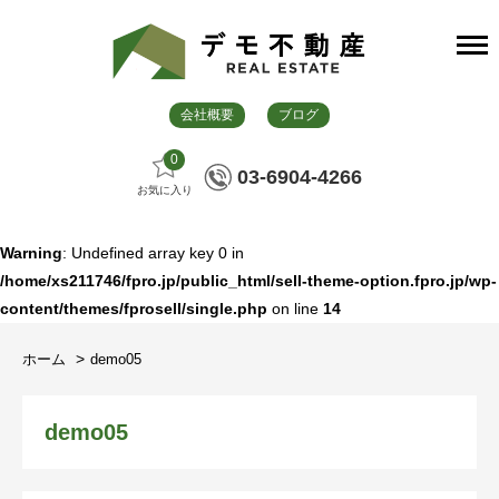
会社概要
ブログ
0
03-6904-4266
お気に入り
Warning
: Undefined array key 0 in
/home/xs211746/fpro.jp/public_html/sell-theme-option.fpro.jp/wp-
content/themes/fprosell/single.php
on line
14
ホーム
demo05
demo05