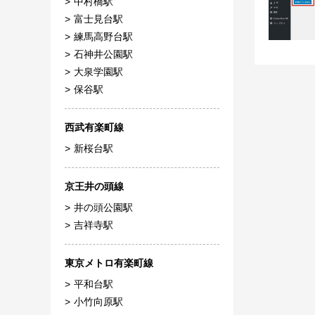
中村橋駅
富士見台駅
練馬高野台駅
石神井公園駅
大泉学園駅
保谷駅
西武有楽町線
新桜台駅
京王井の頭線
井の頭公園駅
吉祥寺駅
東京メトロ有楽町線
平和台駅
小竹向原駅