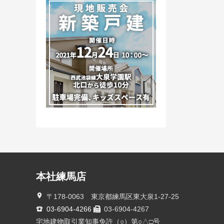
本社練馬店
〒178-0063 東京都練馬区東大泉1-27-25
03-6904-4266
03-6904-4267
宅地建物取引業知事免許（○）第○△□号