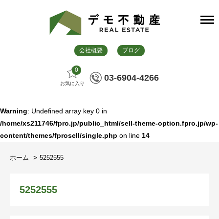
会社概要
ブログ
0
03-6904-4266
お気に入り
Warning
: Undefined array key 0 in
/home/xs211746/fpro.jp/public_html/sell-theme-option.fpro.jp/wp-
content/themes/fprosell/single.php
on line
14
ホーム
5252555
5252555