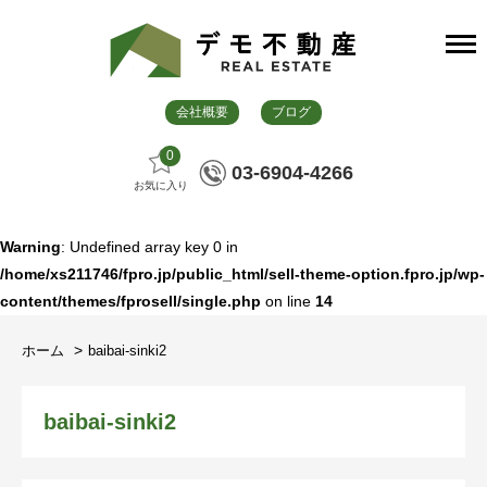
会社概要
ブログ
0
03-6904-4266
お気に入り
Warning
: Undefined array key 0 in
/home/xs211746/fpro.jp/public_html/sell-theme-option.fpro.jp/wp-
content/themes/fprosell/single.php
on line
14
ホーム
baibai-sinki2
baibai-sinki2