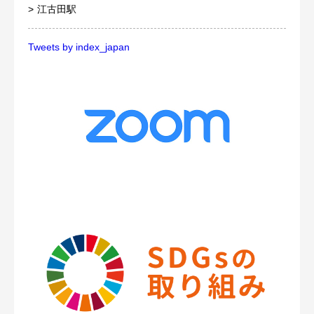
江古田駅
Tweets by index_japan