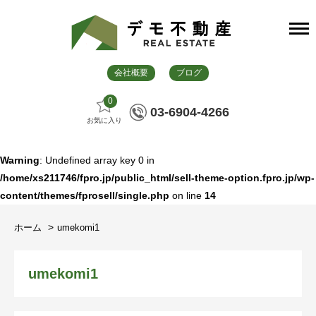
会社概要
ブログ
0
03-6904-4266
お気に入り
Warning
: Undefined array key 0 in
/home/xs211746/fpro.jp/public_html/sell-theme-option.fpro.jp/wp-
content/themes/fprosell/single.php
on line
14
ホーム
umekomi1
umekomi1