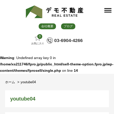
会社概要
ブログ
0
03-6904-4266
お気に入り
Warning
: Undefined array key 0 in
/home/xs211746/fpro.jp/public_html/sell-theme-option.fpro.jp/wp-
content/themes/fprosell/single.php
on line
14
ホーム
youtube04
youtube04